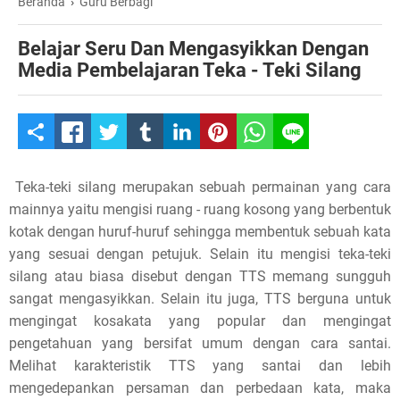
Beranda
›
Guru Berbagi
Belajar Seru Dan Mengasyikkan Dengan
Media Pembelajaran Teka - Teki Silang
S
h
Teka-teki silang merupakan sebuah permainan yang cara
a
mainnya yaitu mengisi ruang - ruang kosong yang berbentuk
kotak dengan huruf-huruf sehingga membentuk sebuah kata
r
yang sesuai dengan petujuk. Selain itu mengisi teka-teki
e
silang atau biasa disebut dengan TTS memang sungguh
sangat mengasyikkan. Selain itu juga, TTS berguna untuk
t
mengingat kosakata yang popular dan mengingat
pengetahuan yang bersifat umum dengan cara santai.
h
Melihat karakteristik TTS yang santai dan lebih
i
mengedepankan persaman dan perbedaan kata, maka