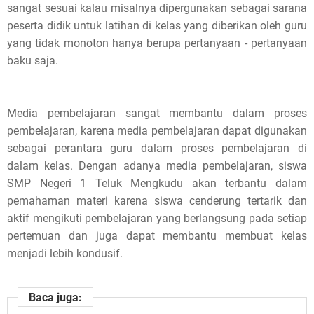
sangat sesuai kalau misalnya dipergunakan sebagai sarana
s
peserta didik untuk latihan di kelas yang diberikan oleh guru
p
yang tidak monoton hanya berupa pertanyaan - pertanyaan
baku saja.
o
s
Media pembelajaran sangat membantu dalam proses
t
pembelajaran, karena media pembelajaran dapat digunakan
sebagai perantara guru dalam proses pembelajaran di
,
dalam kelas. Dengan adanya media pembelajaran, siswa
p
SMP Negeri 1 Teluk Mengkudu akan terbantu dalam
pemahaman materi karena siswa cenderung tertarik dan
l
aktif mengikuti pembelajaran yang berlangsung pada setiap
pertemuan dan juga dapat membantu membuat kelas
e
menjadi lebih kondusif.
a
s
Baca juga: