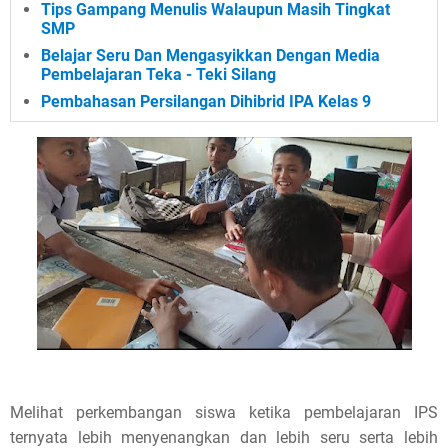
Tips Gampang Menulis Walaupun Masih Tingkat
e
SMP
!
Belajar Seru Dan Mengasyikkan Dengan Media
Pembelajaran Teka - Teki Silang
Pembahasan Persilangan Dihibrid IPA Kelas 9
Melihat perkembangan siswa ketika pembelajaran IPS
ternyata lebih menyenangkan dan lebih seru serta lebih