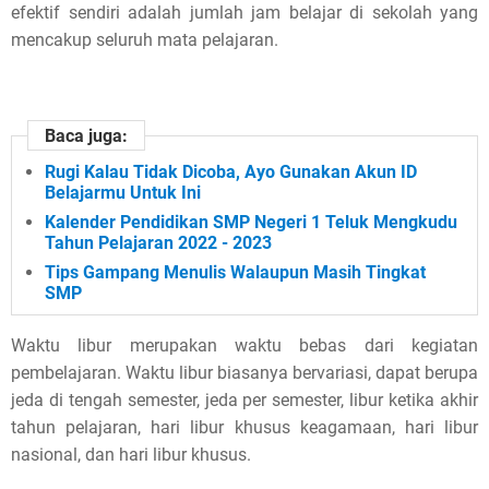
efektif sendiri adalah jumlah jam belajar di sekolah yang
s
mencakup seluruh mata pelajaran.
p
o
Baca juga:
s
Rugi Kalau Tidak Dicoba, Ayo Gunakan Akun ID
Belajarmu Untuk Ini
t
Kalender Pendidikan SMP Negeri 1 Teluk Mengkudu
,
Tahun Pelajaran 2022 - 2023
Tips Gampang Menulis Walaupun Masih Tingkat
p
SMP
l
Waktu libur merupakan waktu bebas dari kegiatan
e
pembelajaran. Waktu libur biasanya bervariasi, dapat berupa
jeda di tengah semester, jeda per semester, libur ketika akhir
a
tahun pelajaran, hari libur khusus keagamaan, hari libur
nasional, dan hari libur khusus.
s