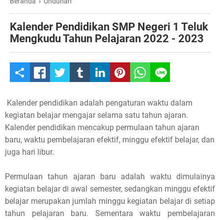
Beranda
›
Unduhan
Kalender Pendidikan SMP Negeri 1 Teluk
Mengkudu Tahun Pelajaran 2022 - 2023
S
h
Kalender pendidikan adalah pengaturan waktu dalam
a
kegiatan belajar mengajar selama satu tahun ajaran.
Kalender pendidikan mencakup permulaan tahun ajaran
r
baru, waktu pembelajaran efektif, minggu efektif belajar, dan
e
juga hari libur.
t
Permulaan tahun ajaran baru adalah waktu dimulainya
kegiatan belajar di awal semester, sedangkan minggu efektif
h
belajar merupakan jumlah minggu kegiatan belajar di setiap
i
tahun pelajaran baru. Sementara waktu pembelajaran